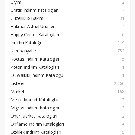
Giyim
2
Gratis İndirim Katalogları
7
Güzellik & Bakım
31
Hakmar Aktüel Ürünler
4
Happy Center Katalogları
6
İndirim Kataloğu
219
Kampanyalar
1.753
Koçtaş İndirim Katalogları
5
Koton İndirim Katalogları
1
LC Waikiki İndirim Kataloğu
1
Listeler
2.060
Market
168
Metro Market Katalogları
5
Migros İndirim Katalogları
13
Onur Market Katalogları
2
Oriflame İndirim Katalogları
4
Özdilek İndirim Katalogları
5