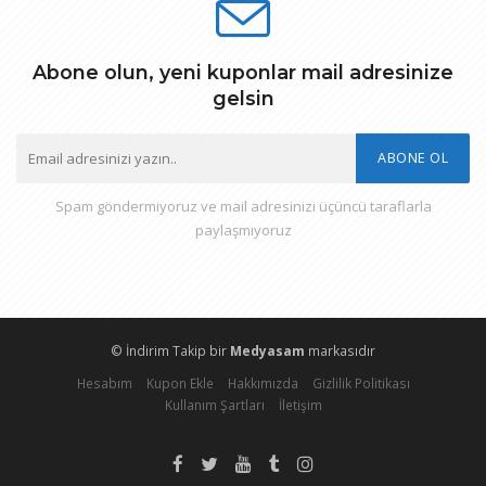
Abone olun, yeni kuponlar mail adresinize
gelsin
ABONE OL
Spam göndermiyoruz ve mail adresinizi üçüncü taraflarla
paylaşmıyoruz
© İndirim Takip bir
Medyasam
markasıdır
Hesabım
Kupon Ekle
Hakkımızda
Gizlilik Politikası
Kullanım Şartları
İletişim