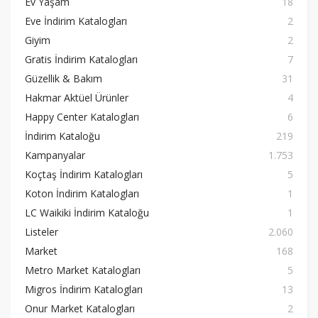
Ev Yaşam
18
Eve İndirim Katalogları
2
Giyim
2
Gratis İndirim Katalogları
7
Güzellik & Bakım
31
Hakmar Aktüel Ürünler
4
Happy Center Katalogları
6
İndirim Kataloğu
219
Kampanyalar
1.753
Koçtaş İndirim Katalogları
5
Koton İndirim Katalogları
1
LC Waikiki İndirim Kataloğu
1
Listeler
2.060
Market
168
Metro Market Katalogları
5
Migros İndirim Katalogları
13
Onur Market Katalogları
2