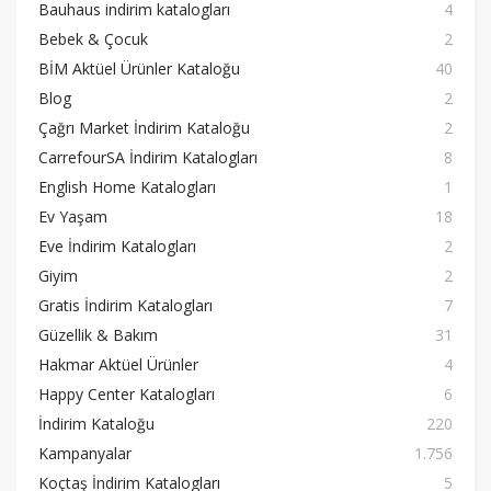
Bauhaus indirim katalogları
4
Bebek & Çocuk
2
BİM Aktüel Ürünler Kataloğu
40
Blog
2
Çağrı Market İndirim Kataloğu
2
CarrefourSA İndirim Katalogları
8
English Home Katalogları
1
Ev Yaşam
18
Eve İndirim Katalogları
2
Giyim
2
Gratis İndirim Katalogları
7
Güzellik & Bakım
31
Hakmar Aktüel Ürünler
4
Happy Center Katalogları
6
İndirim Kataloğu
220
Kampanyalar
1.756
Koçtaş İndirim Katalogları
5