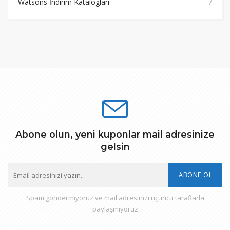
Watsons İndirim Katalogları
7
Abone olun, yeni kuponlar mail adresinize
gelsin
ABONE OL
Spam göndermiyoruz ve mail adresinizi üçüncü taraflarla
paylaşmıyoruz