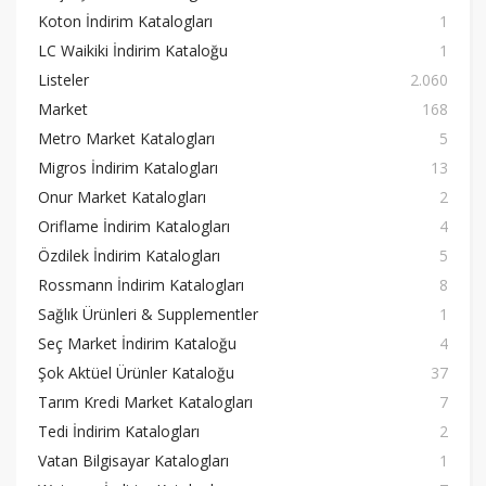
Koton İndirim Katalogları
1
LC Waikiki İndirim Kataloğu
1
Listeler
2.060
Market
168
Metro Market Katalogları
5
Migros İndirim Katalogları
13
Onur Market Katalogları
2
Oriflame İndirim Katalogları
4
Özdilek İndirim Katalogları
5
Rossmann İndirim Katalogları
8
Sağlık Ürünleri & Supplementler
1
Seç Market İndirim Kataloğu
4
Şok Aktüel Ürünler Kataloğu
37
Tarım Kredi Market Katalogları
7
Tedi İndirim Katalogları
2
Vatan Bilgisayar Katalogları
1