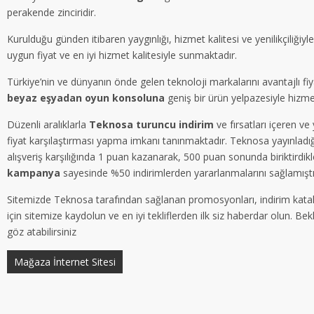
perakende zinciridir.
Kurulduğu günden itibaren yaygınlığı, hizmet kalitesi ve yenilikçiliğiy
uygun fiyat ve en iyi hizmet kalitesiyle sunmaktadır.
Türkiye’nin ve dünyanın önde gelen teknoloji markalarını avantajlı fi
beyaz eşyadan oyun konsoluna
geniş bir ürün yelpazesiyle hizm
Düzenli aralıklarla
Teknosa turuncu indirim
ve fırsatları içeren v
fiyat karşılaştırması yapma imkanı tanınmaktadır. Teknosa yayınladığ
alışveriş karşılığında 1 puan kazanarak, 500 puan sonunda biriktirdikl
kampanya
sayesinde %50 indirimlerden yararlanmalarını sağlamıştı
Sitemizde Teknosa tarafından sağlanan promosyonları, indirim katalog
için sitemize kaydolun ve en iyi tekliflerden ilk siz haberdar olun. Be
göz atabilirsiniz
Mağaza İnternet Sitesi