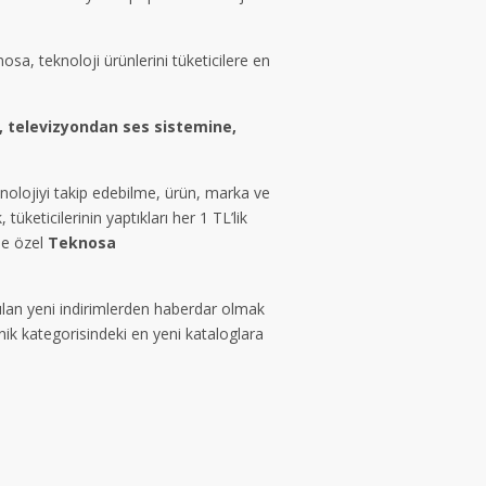
osa, teknoloji ürünlerini tüketicilere en
, televizyondan ses sistemine,
eknolojiyi takip edebilme, ürün, marka ve
tüketicilerinin yaptıkları her 1 TL’lik
ne özel
Teknosa
rulan yeni indirimlerden haberdar olmak
ik kategorisindeki en yeni kataloglara