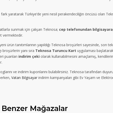
le fark yaratarak Türkiye’de yeni nesil perakendeciliğin öncüsü olan Tekn
yatlarla sunmak için çalışan Teknosa;
cep telefonundan bilgisayara
et vermektedir.
e yeni ürün tanıtımlarının yapıldığı Teknosa broşürleri sayesinde, son t
ı broşürlerin yanı sıra
Teknosa Turuncu Kart
uygulaması başlatarak, 
eri puanları
indirim çeki
olarak kullanabilmesini amaçlamış, kendileri
r.
larını ve indirim kuponlarını bulabilirsiniz. Teknosa tarafından duyu
klerken,
Vatan Bilgisayar
indirim kampanyaları gibi Ev Yaşam ve Elektron
Benzer
Mağazalar