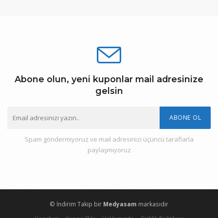
Abone olun, yeni kuponlar mail adresinize
gelsin
ABONE OL
Spam göndermiyoruz ve mail adresinizi üçüncü taraflarla
paylaşmıyoruz
© İndirim Takip bir
Medyasam
markasıdır