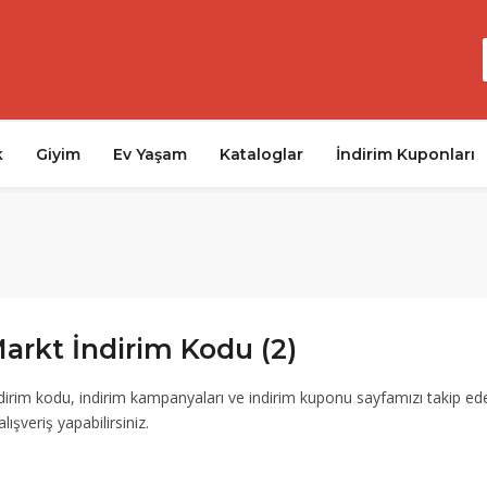
k
Giyim
Ev Yaşam
Kataloglar
İndirim Kuponları
rkt İndirim Kodu (2)
irim kodu, indirim kampanyaları ve indirim kuponu sayfamızı takip ed
lışveriş yapabilirsiniz.