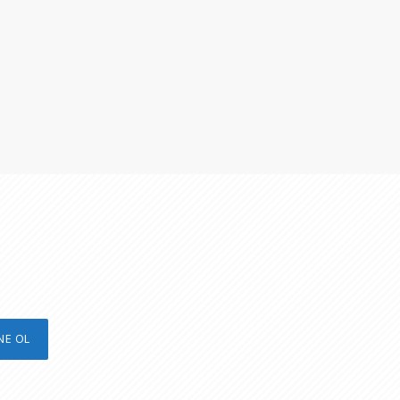
n
NE OL