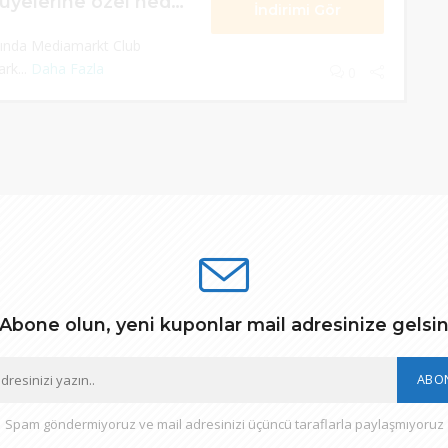
Mediamarkt Club üyelerine özel hediyeler
İndirimi Gör
asında Mediamarkt Club
rk...
Daha Fazla
0
Abone olun, yeni kuponlar mail adresinize gelsi
ABO
Spam göndermiyoruz ve mail adresinizi üçüncü taraflarla paylaşmıyoruz