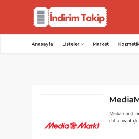
Anasayfa
Listeler
Market
Kozmeti
MediaMa
Mediamarkt ind
daha avantajlı a