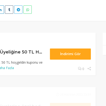
Mediamarkt Club Üyeliğine 50 TL Hoşgeldin Kuponu
İndirimi Gör
, 50 TL hoşgeldin kuponu ve
aha Fazla
0
26 Haziran 2023 23:59