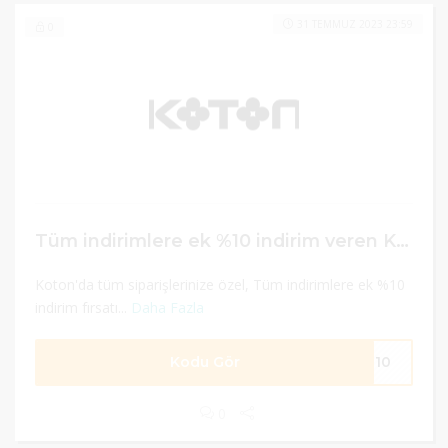
31 TEMMUZ 2023 23:59
0
Tüm indirimlere ek %10 indirim veren Koton indirim kodu
Koton'da tüm siparişlerinize özel, Tüm indirimlere ek %10
indirim fırsatı...
Daha Fazla
Kodu Gör
ON10
0