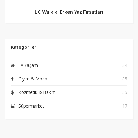
LC Waikiki Erken Yaz Fırsatları
Kategoriler
Ev Yaşam
34
Giyim & Moda
85
Kozmetik & Bakım
55
Süpermarket
17