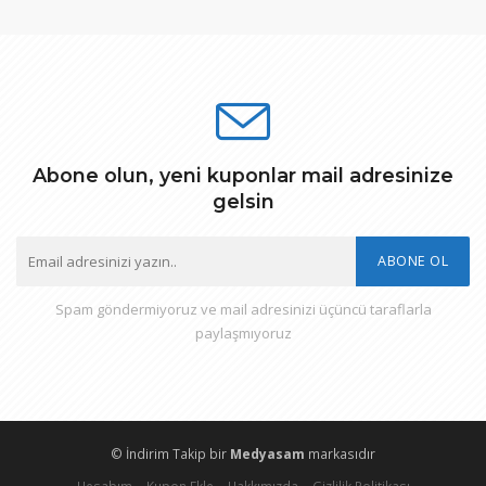
Abone olun, yeni kuponlar mail adresinize
gelsin
ABONE OL
Spam göndermiyoruz ve mail adresinizi üçüncü taraflarla
paylaşmıyoruz
© İndirim Takip bir
Medyasam
markasıdır