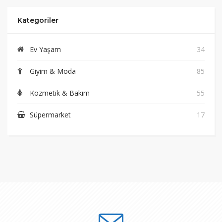
Kategoriler
Ev Yaşam
34
Giyim & Moda
85
Kozmetik & Bakım
55
Süpermarket
17