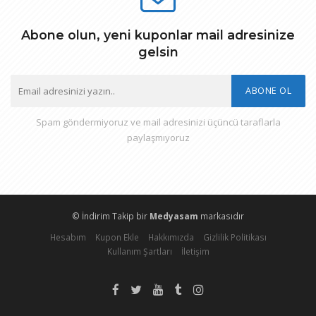
Abone olun, yeni kuponlar mail adresinize
gelsin
ABONE OL
Spam göndermiyoruz ve mail adresinizi üçüncü taraflarla
paylaşmıyoruz
© İndirim Takip bir
Medyasam
markasıdır
Hesabım
Kupon Ekle
Hakkımızda
Gizlilik Politikası
Kullanım Şartları
İletişim