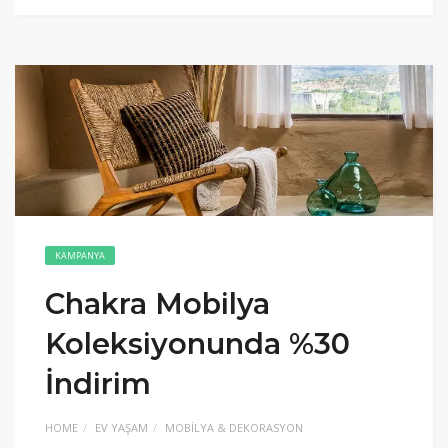
KAMPANYA
Chakra Mobilya
Koleksiyonunda %30
İndirim
HOME
EV YAŞAM
MOBILYA & DEKORASYON