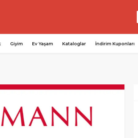
k
Giyim
Ev Yaşam
Kataloglar
İndirim Kuponları