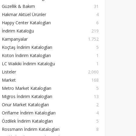
Güzellik & Bakım
31
Hakmar Aktüel Ürünler
4
Happy Center Katalogları
6
İndirim Kataloğu
219
Kampanyalar
1.752
Koçtaş İndirim Katalogları
5
Koton İndirim Katalogları
1
LC Waikiki İndirim Kataloğu
1
Listeler
2.060
Market
168
Metro Market Katalogları
5
Migros İndirim Katalogları
13
Onur Market Katalogları
2
Oriflame İndirim Katalogları
4
Özdilek İndirim Katalogları
5
Rossmann İndirim Katalogları
8