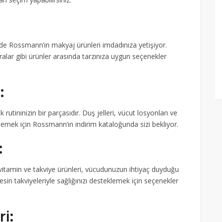
zde Rossmann’ın makyaj ürünleri imdadınıza yetişiyor.
karalar gibi ürünler arasında tarzınıza uygun seçenekler
:
ininizin bir parçasıdır. Duş jelleri, vücut losyonları ve
klemek için Rossmann’ın indirim kataloğunda sizi bekliyor.
:
n vitamin ve takviye ürünleri, vücudunuzun ihtiyaç duyduğu
besin takviyeleriyle sağlığınızı desteklemek için seçenekler
i: