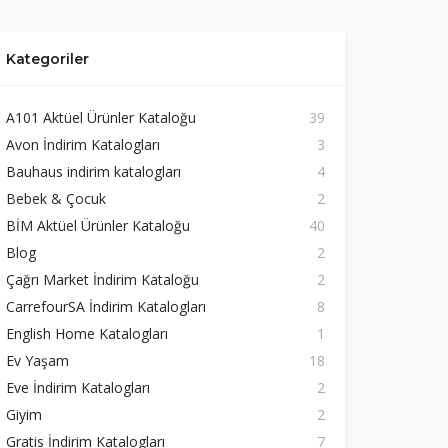
Kategoriler
A101 Aktüel Ürünler Kataloğu
39
Avon İndirim Katalogları
3
Bauhaus indirim katalogları
4
Bebek & Çocuk
2
BİM Aktüel Ürünler Kataloğu
40
Blog
2
Çağrı Market İndirim Kataloğu
2
CarrefourSA İndirim Katalogları
8
English Home Katalogları
1
Ev Yaşam
18
Eve İndirim Katalogları
2
Giyim
2
Gratis İndirim Katalogları
7