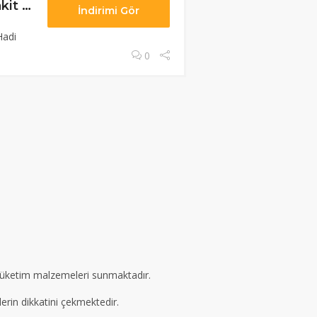
Hadi ile Tüm A101 Alışverişlerine Anında %3 Nakit İade
İndirimi Gör
Hadi
0
e tüketim malzemeleri sunmaktadır.
erin dikkatini çekmektedir.