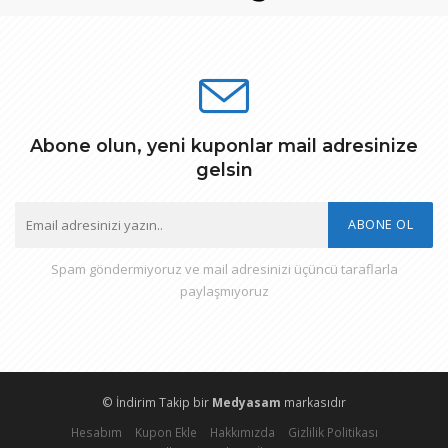
Abone olun, yeni kuponlar mail adresinize
gelsin
ABONE OL
Spam göndermiyoruz ve mail adresinizi üçüncü taraflarla
paylaşmıyoruz
© İndirim Takip bir
Medyasam
markasıdır
Hesabım
Kupon Ekle
Hakkımızda
Gizlilik Politikası