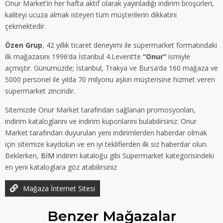
Onur Market’in her hafta aktif olarak yayınladığı indirim broşürleri,
kaliteyi ucuza almak isteyen tüm müşterilerin dikkatini
çekmektedir.
Özen Grup
, 42 yıllık ticaret deneyimi ile süpermarket formatındaki
ilk mağazasını 1996’da İstanbul 4.Levent’te
“Onur”
ismiyle
açmıştır. Günümüzde; İstanbul, Trakya ve Bursa’da 160 mağaza ve
5000 personel ile yılda 70 milyonu aşkın müşterisine hizmet veren
süpermarket zinciridir.
Sitemizde Onur Market tarafından sağlanan promosyonları,
indirim kataloglarını ve indirim kuponlarını bulabilirsiniz. Onur
Market tarafından duyurulan yeni indirimlerden haberdar olmak
için sitemize kaydolun ve en iyi tekliflerden ilk siz haberdar olun.
Beklerken,
BİM
indirim kataloğu gibi Süpermarket kategorisindeki
en yeni kataloglara göz atabilirsiniz
Mağaza İnternet Sitesi
Benzer
Mağazalar